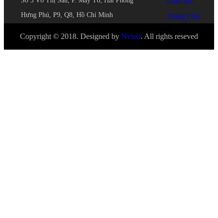
Số 3 Võ Thị Sáu, P. Máy Tơ, Hải Phòng
Liên Hệ
Hưng Phú, P9, Q8, Hồ Chí Minh
Trang Chủ
Copyright © 2018. Designed by
Nvton
. All rights reseved