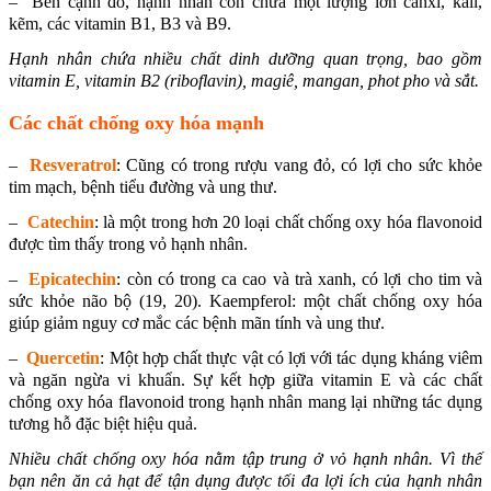
– Bên cạnh đó, hạnh nhân còn chứa một lượng lớn canxi, kali,
kẽm, các vitamin B1, B3 và B9.
Hạnh nhân chứa nhiều chất dinh dưỡng quan trọng, bao gồm
vitamin E, vitamin B2 (riboflavin), magiê, mangan, phot pho và sắt.
Các chất chống oxy hóa mạnh
–
Resveratrol
: Cũng có trong rượu vang đỏ, có lợi cho sức khỏe
tim mạch, bệnh tiểu đường và ung thư.
–
Catechin
: là một trong hơn 20 loại chất chống oxy hóa flavonoid
được tìm thấy trong vỏ hạnh nhân.
–
Epicatechin
: còn có trong ca cao và trà xanh, có lợi cho tim và
sức khỏe não bộ (19, 20). Kaempferol: một chất chống oxy hóa
giúp giảm nguy cơ mắc các bệnh mãn tính và ung thư.
–
Quercetin
: Một hợp chất thực vật có lợi với tác dụng kháng viêm
và ngăn ngừa vi khuẩn. Sự kết hợp giữa vitamin E và các chất
chống oxy hóa flavonoid trong hạnh nhân mang lại những tác dụng
tương hỗ đặc biệt hiệu quả.
Nhiều chất chống oxy hóa nằm tập trung ở vỏ hạnh nhân. Vì thế
bạn nên ăn cả hạt để tận dụng được tối đa lợi ích của hạnh nhân