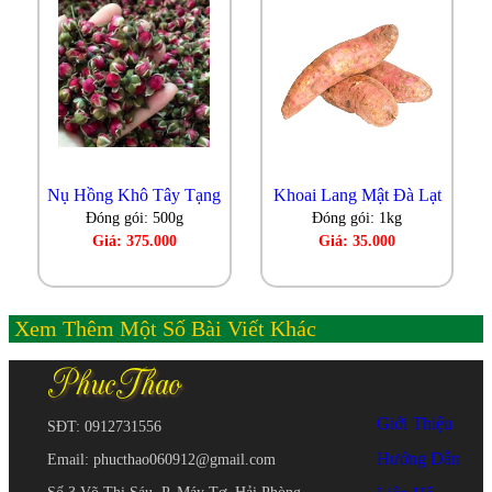
Nụ Hồng Khô Tây Tạng
Khoai Lang Mật Đà Lạt
Đóng gói: 500g
Đóng gói: 1kg
Giá: 375.000
Giá: 35.000
Xem Thêm Một Số Bài Viết Khác
Giới Thiệu
SĐT: 0912731556
Hướng Dẫn
Email: phucthao060912@gmail.com