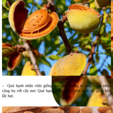
– Quả hạnh nhân chín giống quả mơ nhưng to hơn, hạnh nhân
cùng họ với cây mơ. Quả hạnh nhân chín được tách vỏ, phơi khô
lấy hạt.