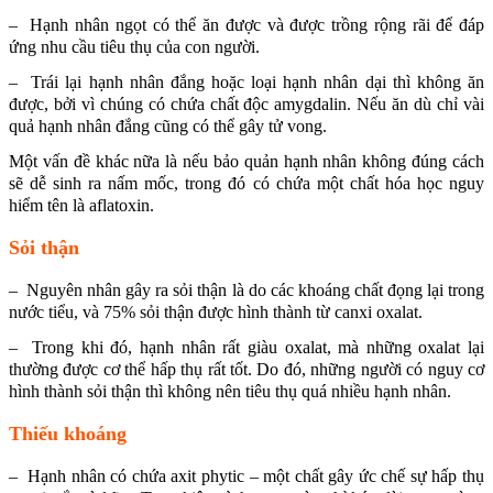
– Hạnh nhân ngọt có thể ăn được và được trồng rộng rãi để đáp
ứng nhu cầu tiêu thụ của con người.
– Trái lại hạnh nhân đắng hoặc loại hạnh nhân dại thì không ăn
được, bởi vì chúng có chứa chất độc amygdalin. Nếu ăn dù chỉ vài
quả hạnh nhân đắng cũng có thể gây tử vong.
Một vấn đề khác nữa là nếu bảo quản hạnh nhân không đúng cách
sẽ dễ sinh ra nấm mốc, trong đó có chứa một chất hóa học nguy
hiểm tên là aflatoxin.
Sỏi thận
– Nguyên nhân gây ra sỏi thận là do các khoáng chất đọng lại trong
nước tiểu, và 75% sỏi thận được hình thành từ canxi oxalat.
– Trong khi đó, hạnh nhân rất giàu oxalat, mà những oxalat lại
thường được cơ thể hấp thụ rất tốt. Do đó, những người có nguy cơ
hình thành sỏi thận thì không nên tiêu thụ quá nhiều hạnh nhân.
Thiếu khoáng
– Hạnh nhân có chứa axit phytic – một chất gây ức chế sự hấp thụ