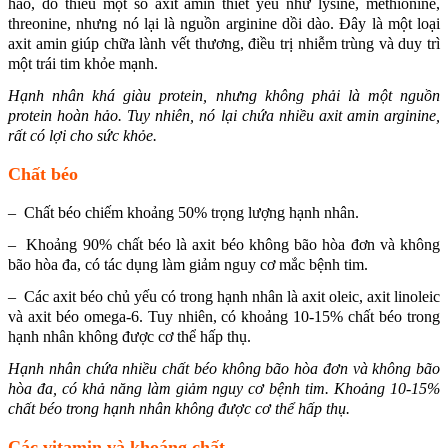
hảo, do thiếu một số axit amin thiết yếu như lysine, methionine,
threonine, nhưng nó lại là nguồn arginine dồi dào. Đây là một loại
axit amin giúp chữa lành vết thương, điều trị nhiễm trùng và duy trì
một trái tim khỏe mạnh.
Hạnh nhân khá giàu protein, nhưng không phải là một nguồn
protein hoàn hảo. Tuy nhiên, nó lại chứa nhiều axit amin arginine,
rất có lợi cho sức khỏe.
Chất béo
– Chất béo chiếm khoảng 50% trọng lượng hạnh nhân.
– Khoảng 90% chất béo là axit béo không bão hòa đơn và không
bão hòa đa, có tác dụng làm giảm nguy cơ mắc bệnh tim.
– Các axit béo chủ yếu có trong hạnh nhân là axit oleic, axit linoleic
và axit béo omega-6. Tuy nhiên, có khoảng 10-15% chất béo trong
hạnh nhân không được cơ thể hấp thụ.
Hạnh nhân chứa nhiều chất béo không bão hòa đơn và không bão
hòa đa, có khả năng làm giảm nguy cơ bệnh tim. Khoảng 10-15%
chất béo trong hạnh nhân không được cơ thể hấp thụ.
Các vitamin và khoáng chất