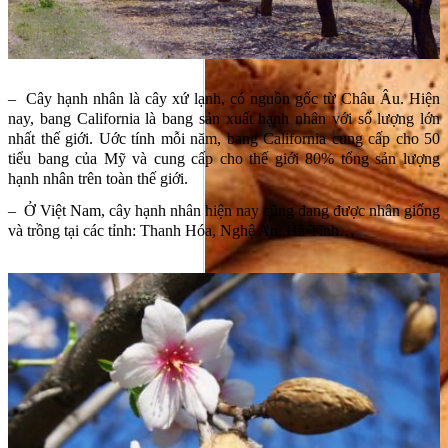
– Cây hạnh nhân là cây xứ lạnh, có nguồn gốc từ Châu Âu. Hiện
nay, bang California là bang sản xuất hạnh nhân với số lượng lớn
nhất thế giới. Uớc tính mỗi năm, bang California cung cấp cho 50
tiểu bang của Mỹ và cung cấp cho thế giới 80% tổng sản lượng
hạnh nhân trên toàn thế giới.
– Ở Việt Nam, cây hạnh nhân hiện nay cũng đang được nhân giống
và trồng tại các tỉnh: Thanh Hóa, Nghệ An, Hà Tĩnh…