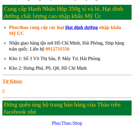
Cung cấp Hạnh Nhân Hộp 350g sỉ và lẻ, Hạt dinh
dưỡng chất lượng cao nhập khẩu Mỹ Úc
Phucthao cung cấp các loại
Hạt dinh dưỡng
nhập khẩu
Mỹ ÚC
Nhận giao hàng tận nơi Hồ Chí Minh, Hải Phòng, Ship hàng
toàn quốc. Liên hệ
0912731556
Kho 1: Số 3 Võ Thị Sáu, P. Máy Tơ, Hải Phòng
Kho 2: Hưng Phú, P9, Q8, Hồ Chí Minh
Từ Khóa:
||
Đừng quên ủng hộ trang bán hàng của Thảo trên
facebook nhé.
PhucThao.Shop