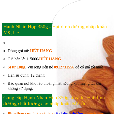
Hạnh Nhân Hộp 350g - Hạt dinh dưỡng nhập khẩu
Mỹ, Úc
Đóng gói túi:
HẾT HÀNG
Giá bán lẻ: 115000/
HẾT HÀNG
Sỉ từ 10kg
. Vui lòng liên hệ
0912731556
để có giá tốt nhất
Hạn sử dụng: 12 tháng.
Bảo quản nơi khô ráo thoáng mát. Đóng kín miệng túi khi
không sử dụng.
Cung cấp Hạnh Nhân Hộp 350g sỉ và lẻ, Hạt dinh
dưỡng chất lượng cao nhập khẩu Mỹ Úc
Phucthao cung cấp các loại
Hạt dinh dưỡng
nhập khẩu