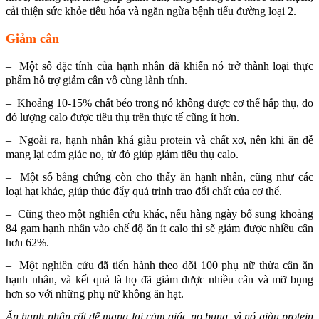
cải thiện sức khỏe tiêu hóa và ngăn ngừa bệnh tiểu đường loại 2.
Giảm cân
– Một số đặc tính của hạnh nhân đã khiến nó trở thành loại thực
phẩm hỗ trợ giảm cân vô cùng lành tính.
– Khoảng 10-15% chất béo trong nó không được cơ thể hấp thụ, do
đó lượng calo được tiêu thụ trên thực tế cũng ít hơn.
– Ngoài ra, hạnh nhân khá giàu protein và chất xơ, nên khi ăn dễ
mang lại cảm giác no, từ đó giúp giảm tiêu thụ calo.
– Một số bằng chứng còn cho thấy ăn hạnh nhân, cũng như các
loại hạt khác, giúp thúc đẩy quá trình trao đổi chất của cơ thể.
– Cũng theo một nghiên cứu khác, nếu hàng ngày bổ sung khoảng
84 gam hạnh nhân vào chế độ ăn ít calo thì sẽ giảm được nhiều cân
hơn 62%.
– Một nghiên cứu đã tiến hành theo dõi 100 phụ nữ thừa cân ăn
hạnh nhân, và kết quả là họ đã giảm được nhiều cân và mỡ bụng
hơn so với những phụ nữ không ăn hạt.
Ăn hạnh nhân rất dễ mang lại cảm giác no bụng, vì nó giàu protein