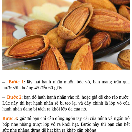
–
Bước 1
: lấy hạt hạnh nhân muốn bóc vỏ, bạn mang trần qua
nước sôi khoảng 45 đến 60 giây.
–
Bước 2
: bạn đổ hath hạnh nhân vào rổ, hoặc giá để cho ráo nước.
Lúc này thì hạt hạnh nhân sẽ bị teo lại và đây chính là lớp vỏ của
hạnh nhân đang bị tách ra khỏi lớp da của nó.
Bước 3
: giờ thì bạn chỉ cần dùng ngón tay cái của mình và ngón trỏ
bóp nhẹ nhàng trượt lớp vỏ ra khỏi hạt. Bước này thì bạn cần hết
sức nhẹ nhàng đừng để hạt bắn ra khắp căn phòng.