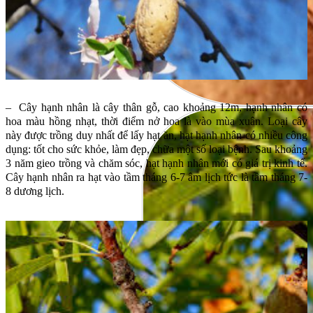
– Cây hạnh nhân là cây thân gỗ, cao khoảng 12m, hạnh nhân có
hoa màu hồng nhạt, thời điểm nở hoa là vào mùa xuân. Loại cây
này được trồng duy nhất để lấy hạt ăn, hạt hạnh nhân có nhiều công
dụng: tốt cho sức khỏe, làm đẹp, chữa một số loại bệnh. Sau khoảng
3 năm gieo trồng và chăm sóc, hạt hạnh nhân mới có giá trị kinh tế.
Cây hạnh nhân ra hạt vào tầm tháng 6-7 âm lịch tức là tầm tháng 7-
8 dương lịch.