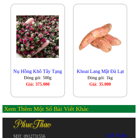
Nụ Hồng Khô Tây Tạng
Khoai Lang Mật Đà Lạt
Đóng gói: 500g
Đóng gói: 1kg
Giá: 375.000
Giá: 35.000
Xem Thêm Một Số Bài Viết Khác
Giới Thiệu
SĐT: 0912731556