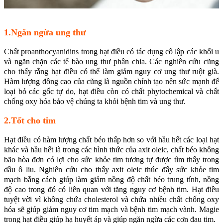
1.Ngăn ngừa ung thư
Chất proanthocyanidins trong hạt điều có tác dụng cô lập các khối u
và ngăn chặn các tế bào ung thư phân chia. Các nghiên cứu cũng
cho thấy rằng hạt điều có thể làm giảm nguy cơ ung thư ruột già.
Hàm lượng đồng cao của cũng là nguồn chính tạo nên sức mạnh để
loại bỏ các gốc tự do, hạt điều còn có chất phytochemical và chất
chống oxy hóa bảo vệ chúng ta khỏi bệnh tim và ung thư.
2.Tốt cho tim
Hạt điều có hàm lượng chất béo thấp hơn so với hầu hết các loại hạt
khác và hầu hết là trong các hình thức của axit oleic, chất béo không
bão hòa đơn có lợi cho sức khỏe tim tương tự được tìm thấy trong
dầu ô liu. Nghiên cứu cho thấy axit oleic thúc đẩy sức khỏe tim
mạch bằng cách giúp làm giảm nồng độ chất béo trung tính, nồng
độ cao trong đó có liên quan với tăng nguy cơ bệnh tim. Hạt điều
tuyệt vời vì không chứa cholesterol và chứa nhiều chất chống oxy
hóa sẽ giúp giảm nguy cơ tim mạch và bệnh tim mạch vành. Magie
trong hạt điều giúp hạ huyết áp và giúp ngăn ngừa các cơn đau tim.