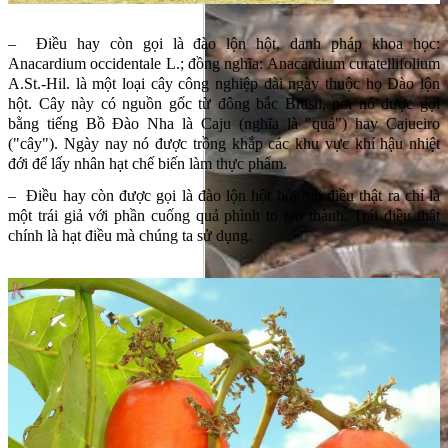
– Điều hay còn gọi là đào lộn hột, danh pháp khoa học:
Anacardium occidentale L.; đồng nghĩa: Anacardium curatellifolium
A.St.-Hil. là một loại cây công nghiệp dài ngày thuộc họ Đào lộn
hột. Cây này có nguồn gốc từ đông bắc Brasil, nơi nó được gọi
bằng tiếng Bồ Đào Nha là Caju (nghĩa là "quả") hay Cajueiro
("cây"). Ngày nay nó được trồng khắp các khu vực khí hậu nhiệt
đới để lấy nhân hạt chế biến làm thực phẩm.
– Điều hay còn được gọi là đào lộn hột bởi trái điều thật ra chỉ là
một trái giả với phần cuống quả phình to tạo thành. Trái điều thật
chính là hạt điều mà chúng ta sử dụng.