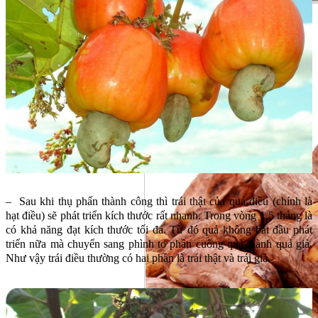
– Sau khi thụ phấn thành công thì trái thật của quả điều (chính là
hạt điều) sẽ phát triển kích thước rất nhanh. Trong vòng 1,5 tháng là
có khả năng đạt kích thước tối đa. Từ đó quả không bắt đầu phát
triển nữa mà chuyển sang phình to phần cuống quả thành quả giả.
Như vậy trái điều thường có hai phần là trái thật và trái giả.