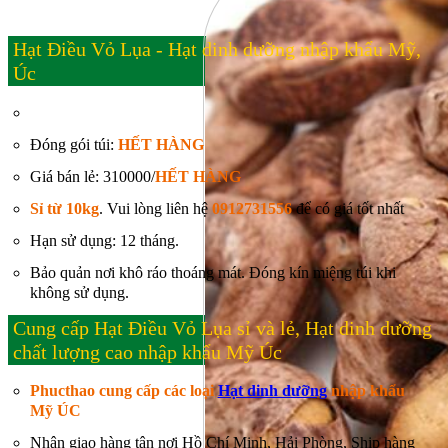
Hạt Điều Vỏ Lụa - Hạt dinh dưỡng nhập khẩu Mỹ,
Úc
Đóng gói túi:
HẾT HÀNG
Giá bán lẻ: 310000/
HẾT HÀNG
Sỉ từ 10kg
. Vui lòng liên hệ
0912731556
để có giá tốt nhất
Hạn sử dụng: 12 tháng.
Bảo quản nơi khô ráo thoáng mát. Đóng kín miệng túi khi
không sử dụng.
Cung cấp Hạt Điều Vỏ Lụa sỉ và lẻ, Hạt dinh dưỡng
chất lượng cao nhập khẩu Mỹ Úc
Phucthao cung cấp các loại
Hạt dinh dưỡng
nhập khẩu
Mỹ ÚC
Nhận giao hàng tận nơi Hồ Chí Minh, Hải Phòng, Ship hàng