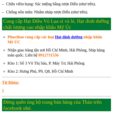
– Chữa viêm họng: Súc miệng bằng rượu Điều (như trên).
– Chống nôn mửa: Nhấm nháp rượu Điều (như trên).
Cung cấp Hạt Điều Vỏ Lụa sỉ và lẻ, Hạt dinh dưỡng
chất lượng cao nhập khẩu Mỹ Úc
Phucthao cung cấp các loại
Hạt dinh dưỡng
nhập khẩu
Mỹ ÚC
Nhận giao hàng tận nơi Hồ Chí Minh, Hải Phòng, Ship hàng
toàn quốc. Liên hệ
0912731556
Kho 1: Số 3 Võ Thị Sáu, P. Máy Tơ, Hải Phòng
Kho 2: Hưng Phú, P9, Q8, Hồ Chí Minh
Từ Khóa:
||
Đừng quên ủng hộ trang bán hàng của Thảo trên
facebook nhé.