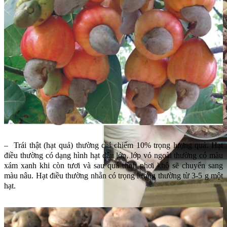
– Trái thật (hạt quả) thường chỉ chiếm 10% trọng lượng quả. Hạt
điều thường có dạng hình hạt đậu lớn, lớp vỏ ngoài thường có màu
xám xanh khi còn tươi và sau quá trình phơi khô sẽ chuyển sang
màu nâu. Hạt điều thường nhẵn có trọng lượng thường từ 3-5 g một
hạt.