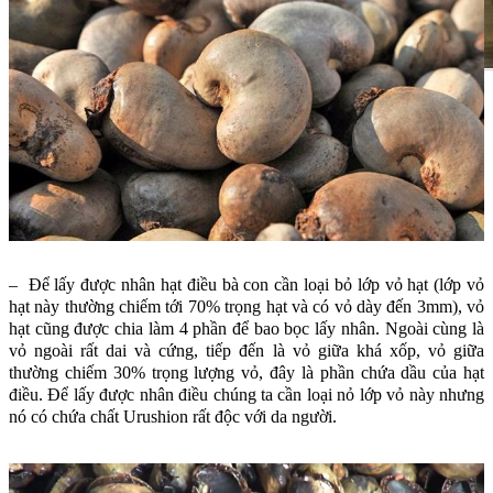
– Để lấy được nhân hạt điều bà con cần loại bỏ lớp vỏ hạt (lớp vỏ
hạt này thường chiếm tới 70% trọng hạt và có vỏ dày đến 3mm), vỏ
hạt cũng được chia làm 4 phần để bao bọc lấy nhân. Ngoài cùng là
vỏ ngoài rất dai và cứng, tiếp đến là vỏ giữa khá xốp, vỏ giữa
thường chiếm 30% trọng lượng vỏ, đây là phần chứa dầu của hạt
điều. Để lấy được nhân điều chúng ta cần loại nỏ lớp vỏ này nhưng
nó có chứa chất Urushion rất độc với da người.