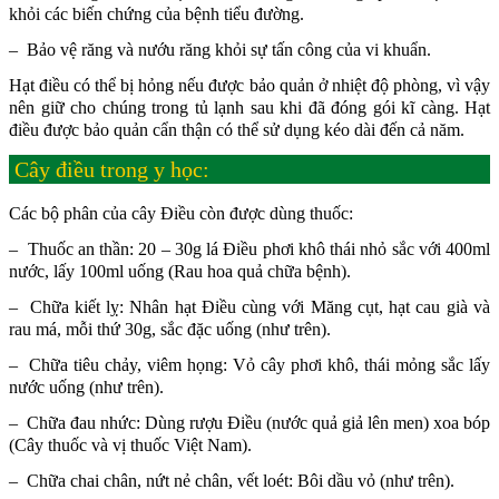
khỏi các biến chứng của bệnh tiểu đường.
– Bảo vệ răng và nướu răng khỏi sự tấn công của vi khuẩn.
Hạt điều có thể bị hỏng nếu được bảo quản ở nhiệt độ phòng, vì vậy
nên giữ cho chúng trong tủ lạnh sau khi đã đóng gói kĩ càng. Hạt
điều được bảo quản cẩn thận có thể sử dụng kéo dài đến cả năm.
Cây điều trong y học:
Các bộ phân của cây Điều còn được dùng thuốc:
– Thuốc an thần: 20 – 30g lá Điều phơi khô thái nhỏ sắc với 400ml
nước, lấy 100ml uống (Rau hoa quả chữa bệnh).
– Chữa kiết lỵ: Nhân hạt Điều cùng với Măng cụt, hạt cau già và
rau má, mỗi thứ 30g, sắc đặc uống (như trên).
– Chữa tiêu chảy, viêm họng: Vỏ cây phơi khô, thái mỏng sắc lấy
nước uống (như trên).
– Chữa đau nhức: Dùng rượu Điều (nước quả giả lên men) xoa bóp
(Cây thuốc và vị thuốc Việt Nam).
– Chữa chai chân, nứt nẻ chân, vết loét: Bôi dầu vỏ (như trên).