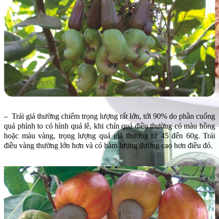
– Trái giả thường chiếm trọng lượng rất lớn, tới 90% do phần cuống
quả phình to có hình quả lê, khi chín quả điều thường có màu hồng
hoặc màu vàng, trọng lượng quả giả thường từ 45 đến 60g. Trái
điều vàng thường lớn hơn và có hàm lượng đường cao hơn điều đỏ.