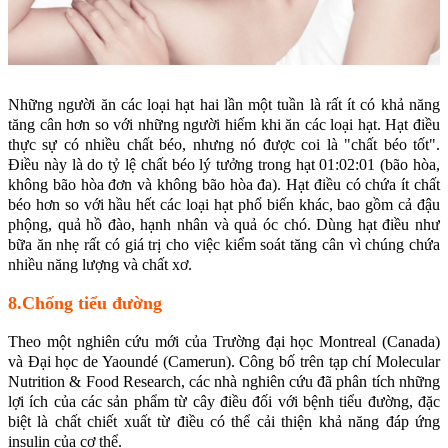
Những người ăn các loại hạt hai lần một tuần là rất ít có khả năng
tăng cân hơn so với những người hiếm khi ăn các loại hạt. Hạt điều
thực sự có nhiều chất béo, nhưng nó được coi là "chất béo tốt".
Điều này là do tỷ lệ chất béo lý tưởng trong hạt 01:02:01 (bão hòa,
không bão hòa đơn và không bão hòa đa). Hạt điều có chứa ít chất
béo hơn so với hầu hết các loại hạt phổ biến khác, bao gồm cả đậu
phộng, quả hồ đào, hạnh nhân và quả óc chó. Dùng hạt điều như
bữa ăn nhẹ rất có giá trị cho việc kiểm soát tăng cân vì chúng chứa
nhiều năng lượng và chất xơ.
8.Chống tiểu đường
Theo một nghiên cứu mới của Trường đại học Montreal (Canada)
và Đại học de Yaoundé (Camerun). Công bố trên tạp chí Molecular
Nutrition & Food Research, các nhà nghiên cứu đã phân tích những
lợi ích của các sản phẩm từ cây điều đối với bệnh tiểu đường, đặc
biệt là chất chiết xuất từ điều có thể cải thiện khả năng đáp ứng
insulin của cơ thể.