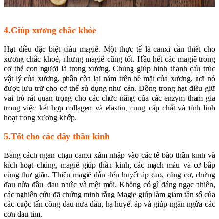
4.Giúp xương chắc khỏe
Hạt điều đặc biệt giàu magiê. Một thực tế là canxi cần thiết cho
xương chắc khoẻ, nhưng magiê cũng tốt. Hầu hết các magiê trong
cơ thể con người là trong xương. Chúng giúp hình thành cấu trúc
vật lý của xương, phần còn lại nằm trên bề mặt của xương, nơi nó
được lưu trữ cho cơ thể sử dụng như cần. Đồng trong hạt điều giữ
vai trò rất quan trọng cho các chức năng của các enzym tham gia
trong việc kết hợp collagen và elastin, cung cấp chất và tính linh
hoạt trong xương khớp.
5.Tốt cho các dây thần kinh
Bằng cách ngăn chặn canxi xâm nhập vào các tế bào thần kinh và
kích hoạt chúng, magiê giúp thần kinh, các mạch máu và cơ bắp
cùng thư giãn. Thiếu magiê dẫn đến huyết áp cao, căng cơ, chứng
đau nửa đầu, đau nhức và mệt mỏi. Không có gì đáng ngạc nhiên,
các nghiên cứu đã chứng minh rằng Magie giúp làm giảm tần số của
các cuộc tấn công đau nửa đầu, hạ huyết áp và giúp ngăn ngừa các
cơn đau tim.