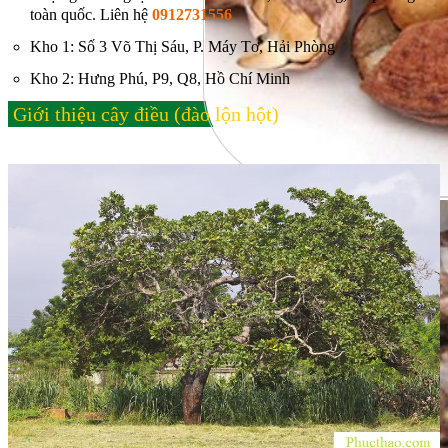
toàn quốc. Liên hệ
0912731556
Kho 1: Số 3 Võ Thị Sáu, P. Máy Tơ, Hải Phòng
Kho 2: Hưng Phú, P9, Q8, Hồ Chí Minh
Giới thiệu cây điều (đào lộn hột)