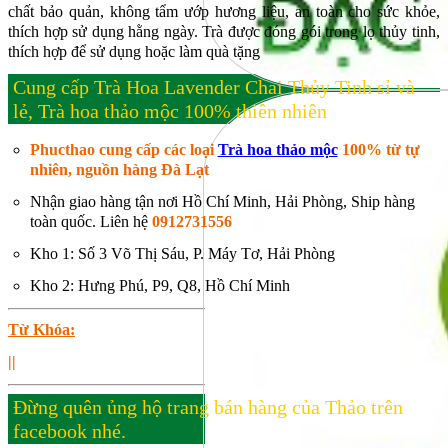
chất bảo quản, không tẩm ướp hương liệu, an toàn cho sức khỏe,
thích hợp sử dụng hằng ngày. Trà được đóng gói trong lọ thủy tinh,
thích hợp để sử dụng hoặc làm quà tặng
Cung cấp Trà Hoa Lavender Chai Thủy Tinh sỉ và
lẻ, Trà hoa thảo mộc 100% thiên nhiên
Phucthao cung cấp các loại
Trà hoa thảo mộc
100% từ tự
nhiên, nguồn hàng Đà Lạt
Nhận giao hàng tận nơi Hồ Chí Minh, Hải Phòng, Ship hàng
toàn quốc. Liên hệ
0912731556
Kho 1: Số 3 Võ Thị Sáu, P. Máy Tơ, Hải Phòng
Kho 2: Hưng Phú, P9, Q8, Hồ Chí Minh
Từ Khóa:
||
Đừng quên ủng hộ trang bán hàng của Thảo trên
facebook nhé.