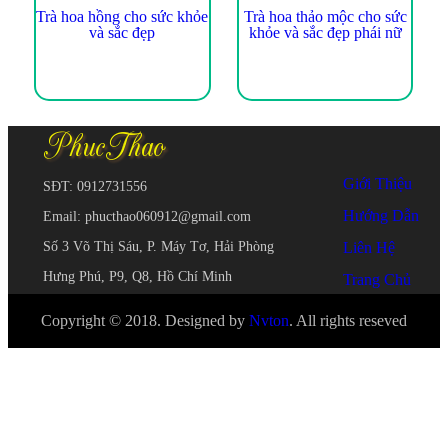
Trà hoa hồng cho sức khỏe
Trà hoa thảo mộc cho sức
và sắc đẹp
khỏe và sắc đẹp phái nữ
Giới Thiệu
SĐT: 0912731556
Hướng Dẫn
Email: phucthao060912@gmail.com
Số 3 Võ Thị Sáu, P. Máy Tơ, Hải Phòng
Liên Hệ
Hưng Phú, P9, Q8, Hồ Chí Minh
Trang Chủ
Copyright © 2018. Designed by
Nvton
. All rights reseved