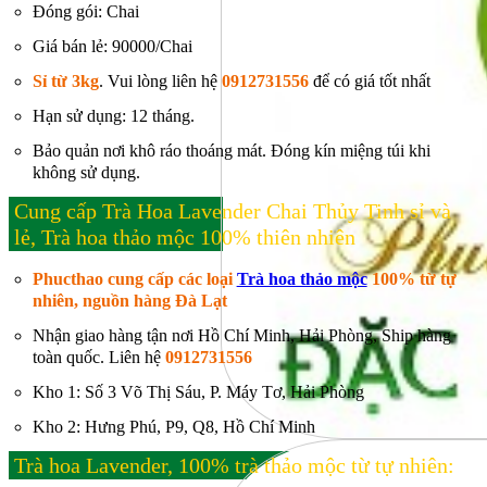
Đóng gói: Chai
Giá bán lẻ: 90000/Chai
Sỉ từ 3kg
. Vui lòng liên hệ
0912731556
để có giá tốt nhất
Hạn sử dụng: 12 tháng.
Bảo quản nơi khô ráo thoáng mát. Đóng kín miệng túi khi
không sử dụng.
Cung cấp Trà Hoa Lavender Chai Thủy Tinh sỉ và
lẻ, Trà hoa thảo mộc 100% thiên nhiên
Phucthao cung cấp các loại
Trà hoa thảo mộc
100% từ tự
nhiên, nguồn hàng Đà Lạt
Nhận giao hàng tận nơi Hồ Chí Minh, Hải Phòng, Ship hàng
toàn quốc. Liên hệ
0912731556
Kho 1: Số 3 Võ Thị Sáu, P. Máy Tơ, Hải Phòng
Kho 2: Hưng Phú, P9, Q8, Hồ Chí Minh
Trà hoa Lavender, 100% trà thảo mộc từ tự nhiên: