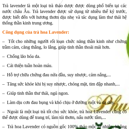
Trà lavender là một loại trà thảo dược được dùng phổ biến tại các
nước châu Âu. Trà lavender được sử dụng từ nhiều thế kỷ trước,
được biết đến với hương thơm dịu nhẹ và tác dụng làm thư thái hệ
thống thần kinh trung ương.
Công dụng của trà hoa Lavender:
– Tốt cho những người rối loạn chức năng thần kinh như chứng
trầm cảm, căng thẳng, lo lắng, giúp tinh thần thoải mái hơn.
– Chống lão hóa da.
– Cải thiện tuần hoàn máu.
– Hỗ trợ chữa chứng đau nửa đầu, suy nhược, cảm nắng,...
– Tăng sức khỏe khi bị suy nhược, chóng mặt, tim đập nhanh,...
– Giúp tinh thần thư thái, ngủ ngon.
– Làm dịu cơn đau bụng và khó chịu ở đường ruột và dạ dày.
– Ngoài là một loại trà tốt cho sức khỏe, trà hoa Lavender cũng có
thể được dùng để trang trí, làm túi thơm, nấu nước tắm,...
– Trà hoa Lavender có nguồn gốc 100% thảo mộc tự nhiên, không