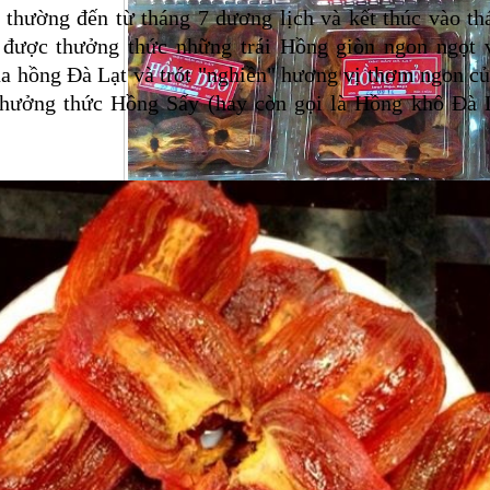
thường đến từ tháng 7 dương lịch và kết thúc vào th
 được thưởng thức những trái Hồng giòn ngon ngọt v
a hồng Đà Lạt và trót "nghiền" hương vị thơm ngon của
Thưởng thức Hồng Sấy (hay còn gọi là Hồng khô Đà 