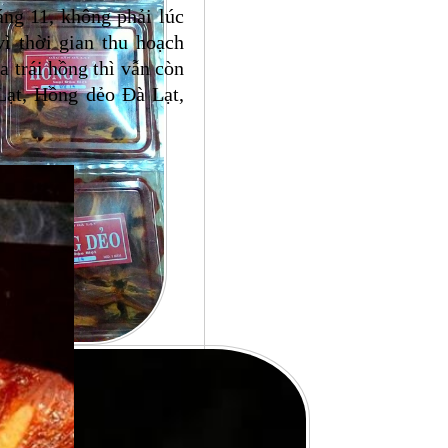
áng 11, không phải lúc
ì thời gian thu hoạch
 trái hồng thì vẫn còn
Lạt, Hồng dẻo Đà Lạt,