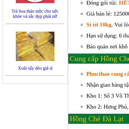
Đóng gói túi:
HẾ
Trà hoa thảo mộc cho sức
Giá bán lẻ: 12500
khỏe và sắc đẹp phái nữ
Sỉ từ 10kg
. Vui l
Hạn sử dụng: 6 th
Bảo quản nơi khô 
Cung cấp Hồng Chẻ 
Xoài sấy dẻo giá sỉ
Phucthao cung cấ
Nhận giao hàng tậ
Kho 1: Số 3 Võ Th
Kho 2: Hưng Phú,
Hồng Chẻ Đà Lạt