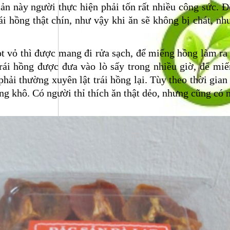
ản này người thực hiện phải tốn rất nhiều công sức. Đ
i hồng thật chín, như vậy khi ăn sẽ không bị chát, nh
t vỏ thì được mang đi rửa sạch, để miếng hồng làm ra 
trái hồng được đưa vào lò sấy trong nhiều giờ, để m
phải thường xuyên lật trái hồng lại. Tùy theo thời gian
g khô. Có người thỉ thích ăn thật dẻo, nhưng cũng có n