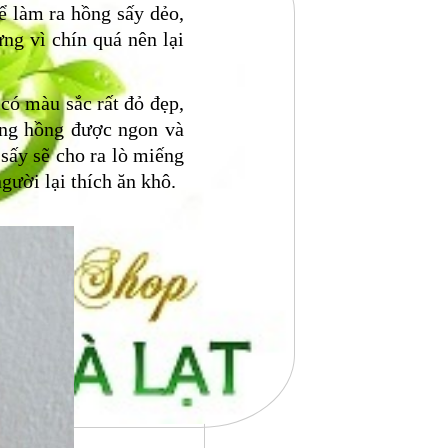
ể làm ra hồng sấy dẻo,
ưng vì chín quá nên lại
có màu sắc rất đỏ đẹp,
iếng hồng được ngon và
 sấy sẽ cho ra lò miếng
gười lại thích ăn khô.