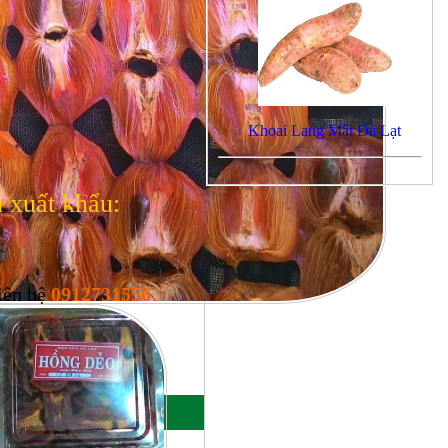
Khoai Lang Mật Đà Lạt
.
 xuất khẩu:
iên hệ
0912731556